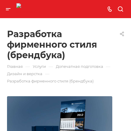
Разработка
фирменного стиля
(брендбука)
—
—
—
Главная
Услуги
Допечатная подготовка
—
Дизайн и верстка
Разработка фирменного стиля (брендбука)