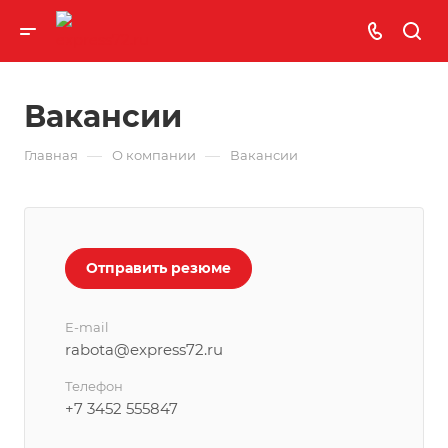
Вакансии
—
—
Главная
О компании
Вакансии
Отправить резюме
E-mail
rabota@express72.ru
Телефон
+7 3452 555847