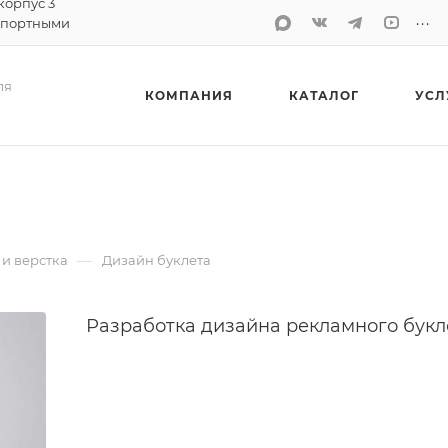
 корпус 3
...
спортными
ля
КОМПАНИЯ
КАТАЛОГ
УСЛ
—
и верстка
Дизайн буклета
Разработка дизайна рекламного букл