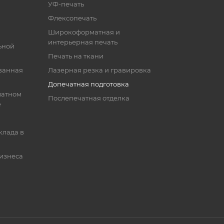
УФ-печать
Флексопечать
Широкоформатная и
интерьерная печать
ьной
Печать на ткани
ванная
Лазерная резка и гравировка
Допечатная подготовка
матном
Послепечатная отделка
е
клада в
бизнеса