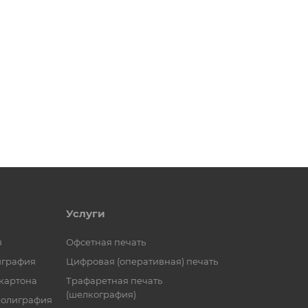
Услуги
я
Офсетная печать
играфия
Цифровая (оперативная) печать
 картона
Трафаретная печать
(шелкография)
полиграфия