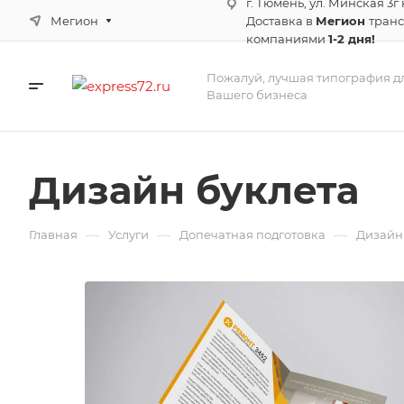
г. Тюмень, ул. Минская 3г
Мегион
Доставка в
Мегион
тран
компаниями
1-2 дня!
Пожалуй, лучшая типография д
Вашего бизнеса
Дизайн буклета
—
—
—
Главная
Услуги
Допечатная подготовка
Дизайн 