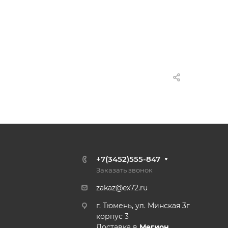
+7(3452)555-847
Заказать звонок
zakaz@ex72.ru
г. Тюмень, ул. Минская 3г
корпус 3
Доставка в
Мегион