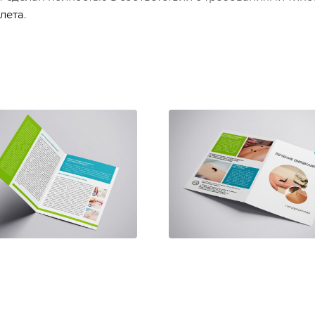
лета
.