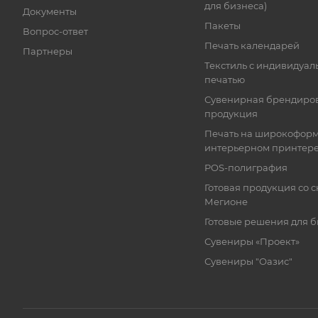
для бизнеса)
Документы
Пакеты
Вопрос-ответ
Печать календарей
Партнеры
Текстиль с индивидуал
печатью
Сувенирная брендиро
продукция
Печать на широкофор
интерьерном принтер
POS-полиграфия
Готовая продукция со с
Мегионе
Готовые решения для 
Сувениры «Проект»
Сувениры "Оазис"